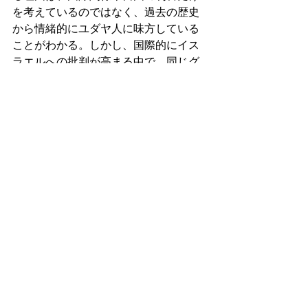
を考えているのではなく、過去の歴史
から情緒的にユダヤ人に味方している
ことがわかる。しかし、国際的にイス
ラエルへの批判が高まる中で、同じグ
ローバルサウスを構成する中東やパレ
スチナを支持できないことは、皮肉に
もインドの国際的な影響力を低下させ
ているかもしれない。
最新記事
すべて表示