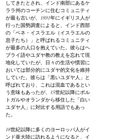
してきたとされ、インド南部にあるケ
ララ州のコーチンに住むコミュニティ
が最も古いが、1891年にイギリス人が
行った国勢調査によると、インド西部
の「ベネ・イスラエル（イスラエルの
息子たち）」と呼ばれるコミュニティ
が最多の人口を抱えていた。彼らはヘ
ブライ語やユダヤ教の教えを忘れて現
地化していたが、日々の生活や慣習に
おいては部分的にユダヤ的文化を維持
していた。彼らは「黒いユダヤ人」と
呼ばれており、これは混血であるとい
う意味もあったが、15世紀以降にポル
トガルやオランダから移住した「白い
ユダヤ人」に対比する用語でもあっ
た。
18世紀以降に多くのヨーロッパ人がイ
ンド亜大陸に訪れるようになると、イ