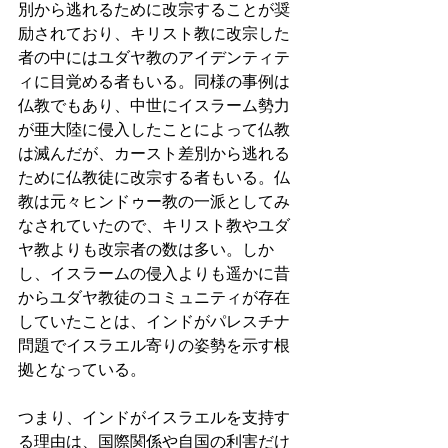
別から逃れるために改宗することが奨
励されており、キリスト教に改宗した
者の中にはユダヤ教のアイデンティテ
ィに目覚める者もいる。同様の事例は
仏教でもあり、中世にイスラーム勢力
が亜大陸に侵入したことによって仏教
は滅んだが、カースト差別から逃れる
ために仏教徒に改宗する者もいる。仏
教は元々ヒンドゥー教の一派としてみ
なされていたので、キリスト教やユダ
ヤ教よりも改宗者の数は多い。しか
し、イスラームの侵入よりも遥かに昔
からユダヤ教徒のコミュニティが存在
していたことは、インドがパレスチナ
問題でイスラエル寄りの姿勢を示す根
拠となっている。
つまり、インドがイスラエルを支持す
る理由は、国際関係や自国の利害だけ