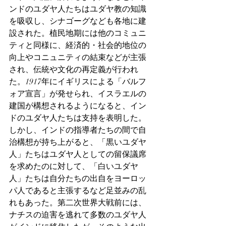
ンドのユダヤ人たちはユダヤ教の知識
を吸収し、シナゴーグなども各地に建
設された。植民地期には他のコミュニ
ティと同様に、経済的・社会的地位の
向上やコニュニティの結束などが主張
され、伝統や文化の再定義が行われ
た。1917年にイギリスによる「バルフ
ォア宣言」が発せられ、イスラエルの
建国が構想されるようになると、イン
ドのユダヤ人たちは支持を表明した。
しかし、インドの指導者たちの間で自
治構想が持ち上がると、「黒いユダヤ
人」たちはユダヤ人としての留保議席
を求めたのに対して、「白いユダヤ
人」たちは自分たちの出自をヨーロッ
パ人であると主張するなど足並みの乱
れもあった。第二次世界大戦前には、
ナチスの迫害を逃れて多数のユダヤ人