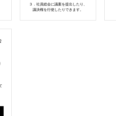
、
３．社員総会に議案を提出したり、
議決権を行使したりできます。
会
10,000￥
0
て