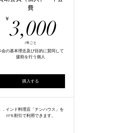
費
000￥
3,000￥
￥
3,000
1年ごと
本会の基本理念及び目的に賛同して
援助を行う個人
購入する
１．インド料理店「ナンハウス」を
10％割引で利用できます。