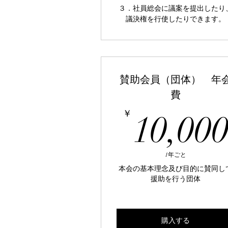
３．社員総会に議案を提出したり
議決権を行使したりできます。
賛助会員（団体） 年
費
￥
10,00
1年ごと
本会の基本理念及び目的に賛同し
援助を行う団体
購入する