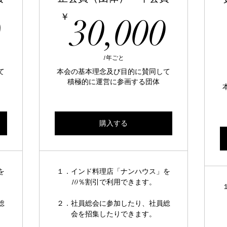
10,000￥
30,
￥
0
30,000
1年ごと
て
本会の基本理念及び目的に賛同して
積極的に運営に参画する団体
購入する
を
１．インド料理店「ナンハウス」を
10％割引で利用できます。
総
２．社員総会に参加したり、社員総
会を招集したりできます。