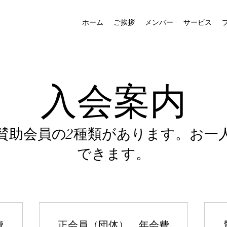
ホーム
ご挨拶
メンバー
サービス
入会案内
賛助会員の2種類があります。お一
できます。
費
正会員（団体） 年会費